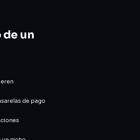
o de un
uieren
asarelas de pago
cciones
a un nicho