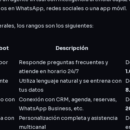
ios en WhatsApp, redes sociales o una app móvil.
rales, los rangos son los siguientes:
tbot
Descripción
por
Responde preguntas frecuentes y
D
atiende en horario 24/7
1
nte
Utiliza lenguaje natural y se entrena con
D
tus datos
8
do con
Conexión con CRM, agenda, reservas,
D
WhatsApp Business, etc.
2
a con
Personalización completa y asistencia
D
multicanal
e