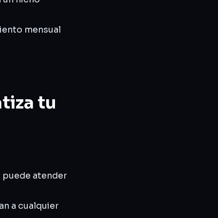
miento mensual
iza tu
t puede atender
n a cualquier