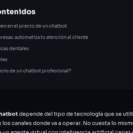
ontenidos
yen en el precio de un chatbot
esas: automatiza tu atención al cliente
icas dentales
eles
ecio de un chatbot profesional?
chatbot
depende del tipo de tecnología que se utili
y los canales donde va a operar. No cuesta lo mis
un agente virtual con inteligencia artificial capaz