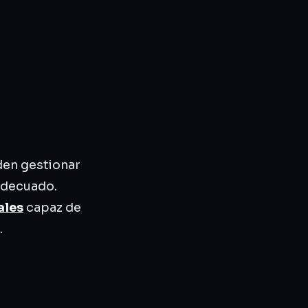
eden gestionar
 adecuado.
ales
capaz de
.