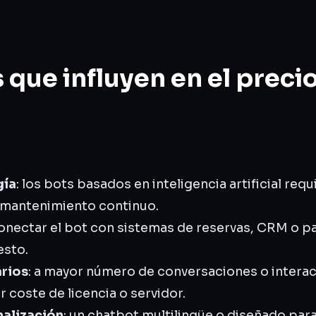
 que influyen en el preci
gía
: los bots basados en inteligencia artificial req
 mantenimiento continuo.
conectar el bot con sistemas de reservas, CRM o p
esto.
rios
: a mayor número de conversaciones o intera
 coste de licencia o servidor.
nalización
: un chatbot multilingüe o diseñado par