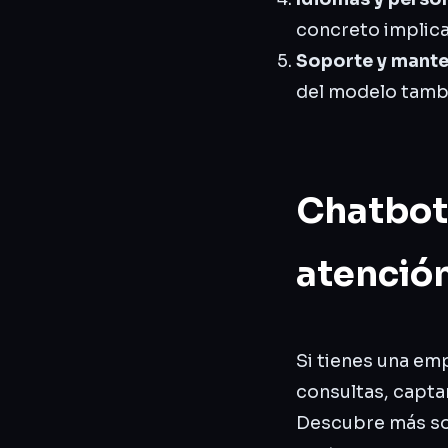
concreto implica
Soporte y mant
del modelo tambi
Chatbot
atención
Si tienes una em
consultas, capta
Descubre más s