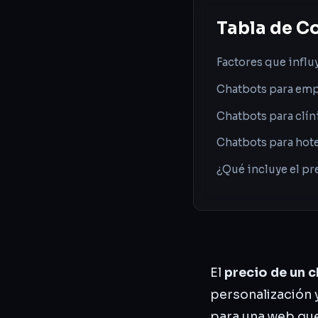
Tabla de C
Factores que influ
Chatbots para empr
Chatbots para clín
Chatbots para hot
¿Qué incluye el pr
El
precio de un 
personalización 
para una web que 