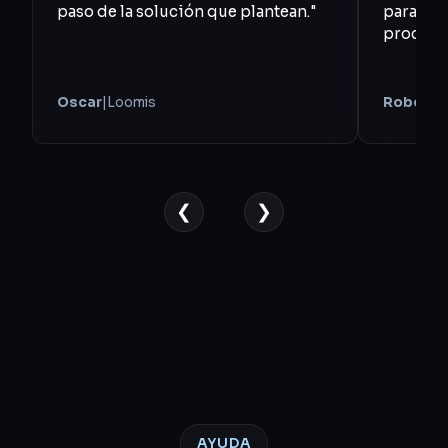
paso de la solución que plantean."
para sim
proceso
Oscar
|
Loomis
Roberto
❮
❯
AYUDA