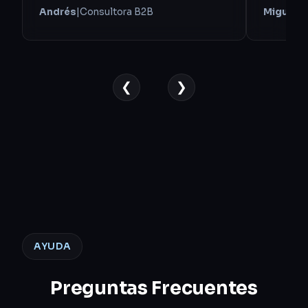
Andrés
|
Consultora B2B
Miguel
|
A
❮
❯
AYUDA
Preguntas Frecuentes