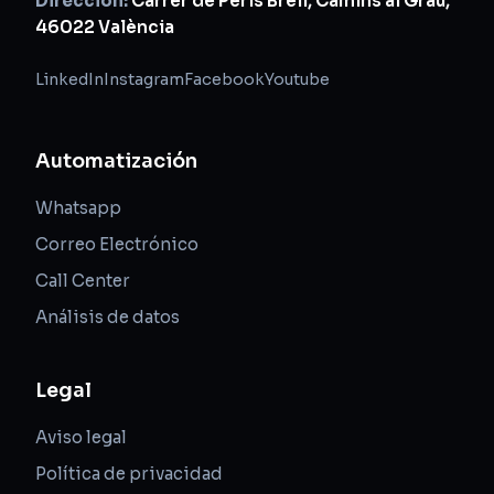
Dirección:
Carrer de Peris Brell, Camins al Grau,
46022 València
LinkedIn
Instagram
Facebook
Youtube
Automatización
Whatsapp
Correo Electrónico
Call Center
Análisis de datos
Legal
Aviso legal
Política de privacidad