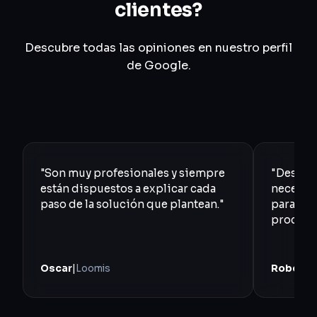
clientes?
Descubre todas las opiniones en nuestro perfil
de Google.
"Son muy profesionales y siempre
"Desde e
están dispuestos a explicar cada
necesida
paso de la solución que plantean."
para sim
proceso
Oscar
|
Loomis
Roberto