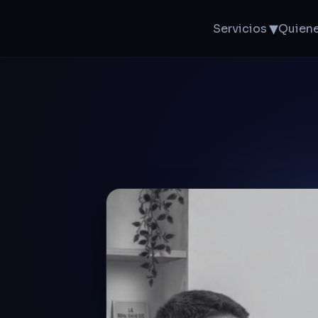
▾
Servicios
Quien
e