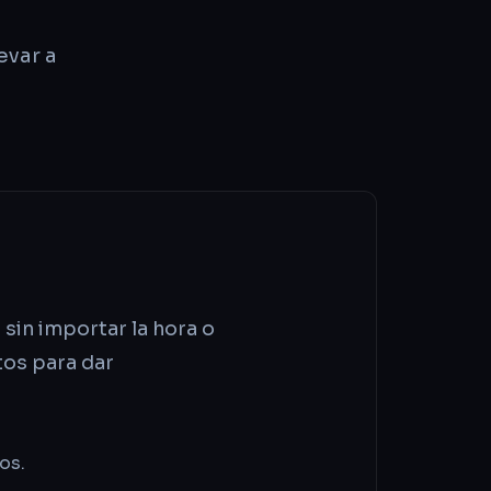
evar a
sin importar la hora o
tos para dar
os.