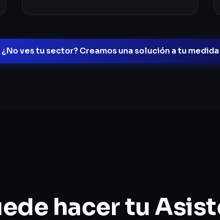
¿No ves tu sector? Creamos una solución a tu medida
ede hacer tu Asist