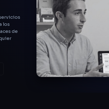
servicios
a los
paces de
quier