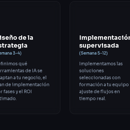
02
03
iseño de la
Implementació
strategia
supervisada
emana 3-4)
(Semana 5-12)
finimos qué
Implementamos las
rramientas de IA se
soluciones
aptan a tu negocio, el
seleccionadas con
an de implementación
formación a tu equipo 
r fases y el ROI
ajuste de flujos en
timado.
tiempo real.