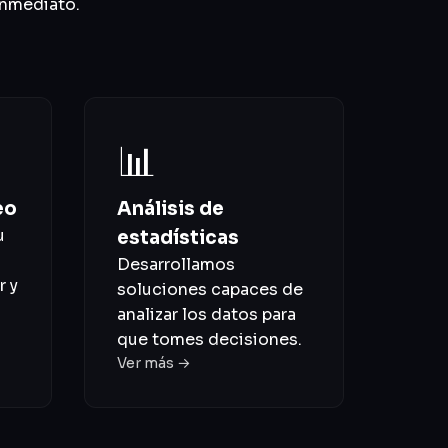
inmediato.
📊
eo
Análisis de
u
estadísticas
Desarrollamos
r y
soluciones capaces de
analizar los datos para
que tomes decisiones.
Ver más →