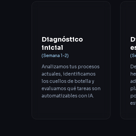
01
Diagnóstico
D
inicial
e
(Semana 1-2)
(S
Analizamos tus procesos
De
actuales, identificamos
he
los cuellos de botella y
ad
evaluamos qué tareas son
pl
automatizables con IA.
po
es