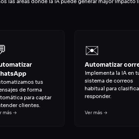
s las áreas donde la IA puede generar mayor impacto 
💬
✉️
utomatizar
Automatizar corr
Implementa la IA en t
hatsApp
sistema de correos
tomatizamos tus
habitual para clasifica
nsajes de forma
responder.
tomática para captar
atender clientes.
r más →
Ver más →