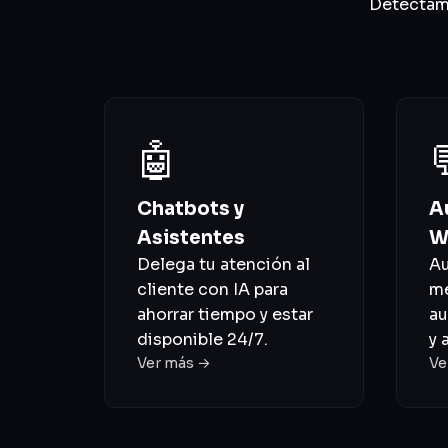
Detectamo
🤖
Chatbots y
A
Asistentes
W
Delega tu atención al
Au
cliente con IA para
me
ahorrar tiempo y estar
au
disponible 24/7.
y 
Ver más →
Ve