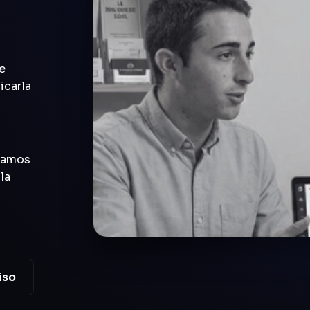
de
icarla
ctamos
la
iso