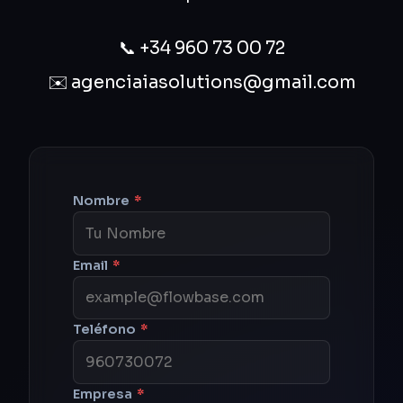
📞
+34 960 73 00 72
✉️
agenciaiasolutions@gmail.com
Nombre
*
Email
*
Teléfono
*
Empresa
*