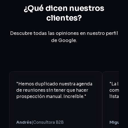
¿Qué dicen nuestros
clientes?
Descubre todas las opiniones en nuestro perfil
de Google.
"Hemos duplicado nuestra agenda
"La IA fi
de reuniones sin tener que hacer
comercia
prospección manual. Increíble."
lista pa
Andrés
|
Consultora B2B
Miguel
|
A