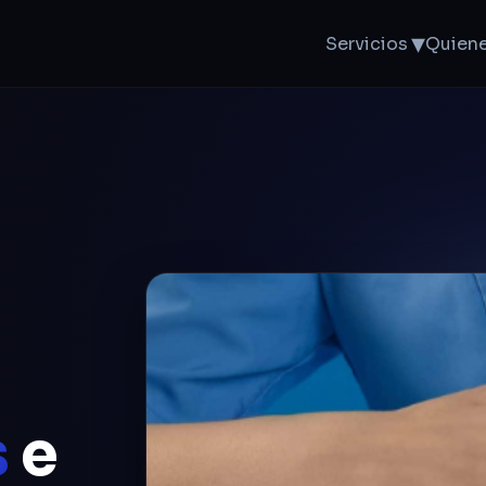
▾
Servicios
Quien
s
e