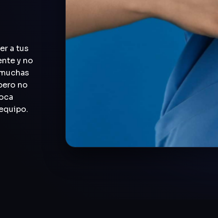
er a tus
ente y no
n muchas
pero no
voca
 equipo.