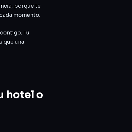
encia, porque te
a cada momento.
 contigo. Tú
as que una
u hotel o