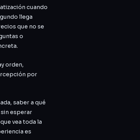
matización cuando
segundo llega
recios que no se
guntas o
creta.
ay orden,
ercepción por
gada, saber a qué
 sin esperar
que vea toda la
eriencia es