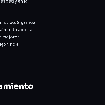
uésped y en la
ístico. Significa
realmente aporta
ar mejores
jor, no a
jamiento